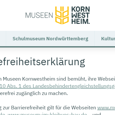
Schulmuseum Nordwürttemberg
Kultu
efreiheitserklärung
en Museen Kornwestheim sind bemüht, ihre Websei
 10 Abs. 1 des Landesbehindertengleichstellungs
erefrei zugänglich zu machen.
 zur Barrierefreiheit gilt für die Webseiten
www.m
de
,
www.museum-im-kleihues-bau.de
und