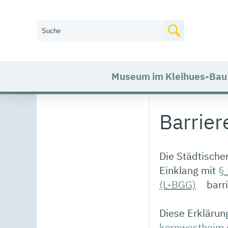
Wie können wir Ihnen helfen?
Museum im Kleihues-Bau
Barrier
Die Städtisch
Einklang mit
§
(L-BGG)
barri
Diese Erklärung
kornwestheim.