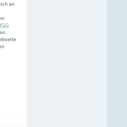
sich an
on
‐BGG
en.
ebseite
en