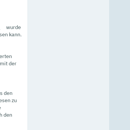
e
wurde
esen kann.
erten
mit der
es den
lesen zu
e
ch den