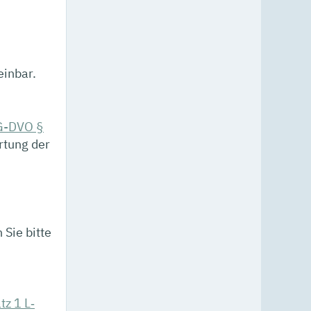
einbar.
G-DVO §
rtung der
Sie bitte
tz 1 L‐